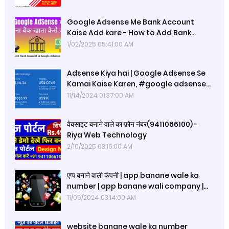
Google Adsense Me Bank Account
Kaise Add kare - How to Add Bank
Account in YouTube | Adsense me
1/02/2025 05:41:00 AM
Adsense Kiya hai | Google Adsense Se
Kamai Kaise Karen, #google adsense
se online kamai kaise karen,
11/14/2024 01:37:00 AM
वेबसाइट बनाने वाले का फ़ोन नंबर(9411066100) -
Riya Web Technology
2/10/2025 03:16:00 AM
एप्प बनाने वाली कंपनी | app banane wale ka
number | app banane wali company |
web developer contact
11/06/2024 03:14:00 AM
website banane wale ka number