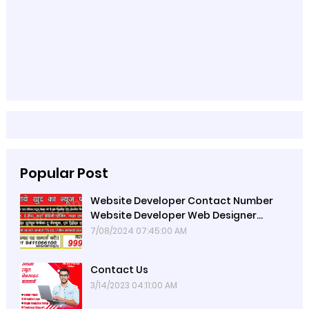
Popular Post
Website Developer Contact Number
Website Developer Web Designer
Contact Number Website
7/08/2024 07:45:00 AM
Contact Us
3/14/2023 04:11:00 AM